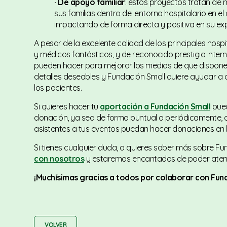
· De apoyo familiar
: estos proyectos tratan de 
sus familias dentro del entorno hospitalario en e
impactando de forma directa y positiva en su expe
A pesar de la excelente calidad de los principales hosp
y médicos fantásticos, y de reconocido prestigio int
pueden hacer para mejorar los medios de que disponen.
detalles deseables y Fundación Small quiere ayudar a 
los pacientes.
Si quieres hacer tu
aportación a Fundación Small
pued
donación, ya sea de forma puntual o periódicamente, o 
asistentes a tus eventos puedan hacer donaciones en l
Si tienes cualquier duda, o quieres saber más sobre Fu
con nosotros
y estaremos encantados de poder atend
¡Muchísimas gracias a todos por colaborar con Fund
VOLVER