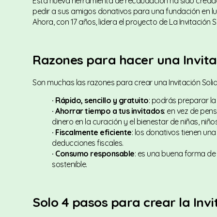
Esta nueva herramienta de recaudación ha sido creada
pedir a sus amigos donativos para una fundación en lu
Ahora, con 17 años, lidera el proyecto de La Invitación So
Razones para hacer una Invita
Son muchas las razones para crear una Invitación Solid
· Rápido, sencillo y gratuito
: podrás preparar la
· Ahorrar tiempo a tus invitados
: en vez de pen
dinero en la curación y el bienestar de niñas, niñ
· Fiscalmente eficiente
: los donativos tienen un
deducciones fiscales.
· Consumo responsable
: es una buena forma de
sostenible.
Solo 4 pasos para crear la Invi