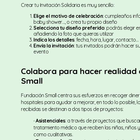
Crear tu Invitación Solidaria es muy sencillo:
Elige el motivo de celebración
: cumpleaños infa
baby shower…, o crea tu propio diseño
Selecciona tu diseño preferido
: podrás elegir e
añadiendo la foto que quieras utilizar
Indica los detalles
: fecha, hora, lugar, contacto…
Envía la invitación
: tus invitados podrán hacer s
evento
Colabora para hacer realidad 
Small
Fundación Small centra sus esfuerzos en recoger dine
hospitales para ayudar a mejorar, en todo lo posible, lo
recibidas se destinan a dos tipos de proyectos:
· Asistenciales
: a través de proyectos que busca
tratamiento médico que reciben las niñas, niños 
como cualitativas.