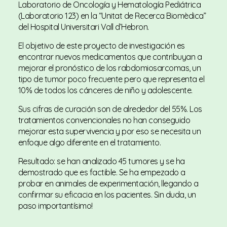
Laboratorio de Oncología y Hematología Pediátrica
(Laboratorio 123) en la “Unitat de Recerca Biomèdica”
del Hospital Universitari Vall d’Hebron.
El objetivo de este proyecto de investigación es
encontrar nuevos medicamentos que contribuyan a
mejorar el pronóstico de los rabdomiosarcomas, un
tipo de tumor poco frecuente pero que representa el
10% de todos los cánceres de niño y adolescente.
Sus cifras de curación son de alrededor del 55%. Los
tratamientos convencionales no han conseguido
mejorar esta supervivencia y por eso se necesita un
enfoque algo diferente en el tratamiento.
Resultado: se han analizado 45 tumores y se ha
demostrado que es factible. Se ha empezado a
probar en animales de experimentación, llegando a
confirmar su eficacia en los pacientes. Sin duda, un
paso importantísimo!